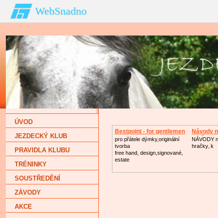
WebSnadno
ÚVOD
Bestpoint - for gentlemen
Návody n
JEZDECKÝ KLUB
hračk
pro přátele dýmky,originální
NÁVODY n
tvorba
hračky‚ k
PRAVIDLA KLUBU
free hand, design,signované,
estate
TRÉNINKY
SOUSTŘEDĚNÍ
ZÁVODY
AKCE