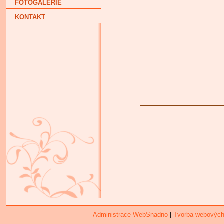
FOTOGALERIE
KONTAKT
Administrace WebSnadno
|
Tvorba webových